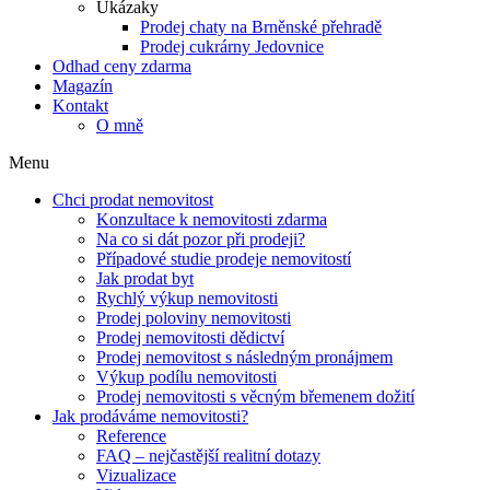
Ukázaky
Prodej chaty na Brněnské přehradě
Prodej cukrárny Jedovnice
Odhad ceny zdarma
Magazín
Kontakt
O mně
Menu
Chci prodat nemovitost
Konzultace k nemovitosti zdarma
Na co si dát pozor při prodeji?
Případové studie prodeje nemovitostí
Jak prodat byt
Rychlý výkup nemovitosti
Prodej poloviny nemovitosti
Prodej nemovitosti dědictví
Prodej nemovitost s následným pronájmem
Výkup podílu nemovitosti
Prodej nemovitosti s věcným břemenem dožití
Jak prodáváme nemovitosti?
Reference
FAQ – nejčastější realitní dotazy
Vizualizace