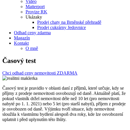
Video
Matterport
Provize RK
Ukázaky
Prodej chaty na Brněnské přehradě
Prodej cukrárny Jedovnice
Odhad ceny zdarma
Magazín
Kontakt
O mně
Časový test
Chci odhad ceny nemovitosti ZDARMA
Časový test je pravidlo v oblasti daní z příjmů, které určuje, kdy se
příjmy z prodeje nemovitosti osvobozují od daně. Aktuálně platí, že
pokud vlastník držel nemovitost déle než 10 let (pro nemovitosti
nabyté po 1. 1. 2021) nebo 5 let (pro starší nabytí), příjem z prodeje
je osvobozen od daně. Výjimku tvoří situace, kdy nemovitost
sloužila k vlastnímu bydlení alespoň dva roky, kde lze osvobození
uplatnit i před uplynutím této lhůty.