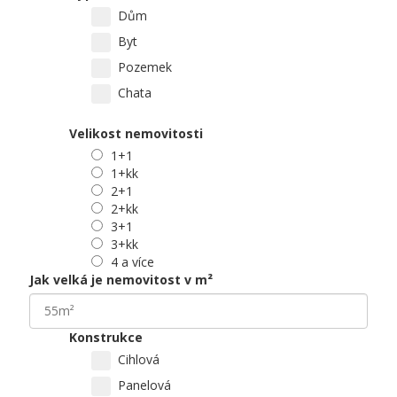
Dům
Byt
Pozemek
Chata
Velikost nemovitosti
1+1
1+kk
2+1
2+kk
3+1
3+kk
4 a více
Jak velká je nemovitost v m²
Konstrukce
Cihlová
Panelová