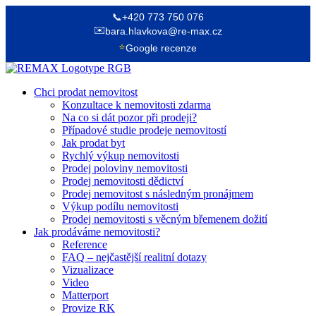
📞
+420 773 750 076
✉️
bara.hlavkova@re-max.cz
⭐
Google recenze
Chci prodat nemovitost
Konzultace k nemovitosti zdarma
Na co si dát pozor při prodeji?
Případové studie prodeje nemovitostí
Jak prodat byt
Rychlý výkup nemovitosti
Prodej poloviny nemovitosti
Prodej nemovitosti dědictví
Prodej nemovitost s následným pronájmem
Výkup podílu nemovitosti
Prodej nemovitosti s věcným břemenem dožití
Jak prodáváme nemovitosti?
Reference
FAQ – nejčastější realitní dotazy
Vizualizace
Video
Matterport
Provize RK