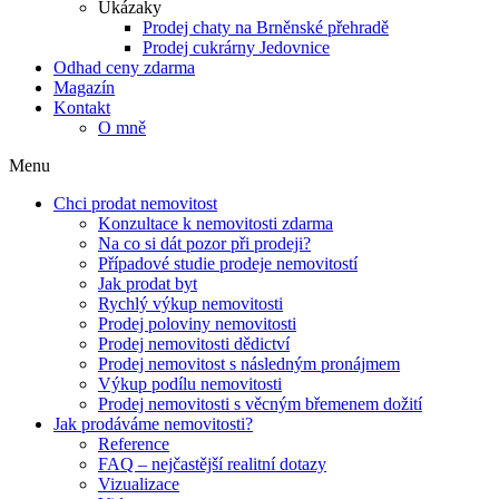
Ukázaky
Prodej chaty na Brněnské přehradě
Prodej cukrárny Jedovnice
Odhad ceny zdarma
Magazín
Kontakt
O mně
Menu
Chci prodat nemovitost
Konzultace k nemovitosti zdarma
Na co si dát pozor při prodeji?
Případové studie prodeje nemovitostí
Jak prodat byt
Rychlý výkup nemovitosti
Prodej poloviny nemovitosti
Prodej nemovitosti dědictví
Prodej nemovitost s následným pronájmem
Výkup podílu nemovitosti
Prodej nemovitosti s věcným břemenem dožití
Jak prodáváme nemovitosti?
Reference
FAQ – nejčastější realitní dotazy
Vizualizace