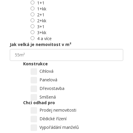
1+1
1+kk
2+1
2+kk
3+1
3+kk
4 a více
Jak velká je nemovitost v m²
Konstrukce
Cihlová
Panelová
Dřevostavba
Smíšená
Chci odhad pro
Prodej nemovitosti
Dědické řízení
Vypořádání manželů