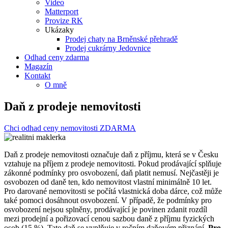
Video
Matterport
Provize RK
Ukázaky
Prodej chaty na Brněnské přehradě
Prodej cukrárny Jedovnice
Odhad ceny zdarma
Magazín
Kontakt
O mně
Daň z prodeje nemovitosti
Chci odhad ceny nemovitosti ZDARMA
Daň z prodeje nemovitosti označuje daň z příjmu, která se v Česku
vztahuje na příjem z prodeje nemovitosti. Pokud prodávající splňuje
zákonné podmínky pro osvobození, daň platit nemusí. Nejčastěji je
osvobozen od daně ten, kdo nemovitost vlastní minimálně 10 let.
Pro darované nemovitosti se počítá vlastnická doba dárce, což může
také pomoci dosáhnout osvobození. V případě, že podmínky pro
osvobození nejsou splněny, prodávající je povinen zdanit rozdíl
mezi prodejní a pořizovací cenou sazbou daně z příjmu fyzických
osob (15 %). Tato daň se vyplňuje v ročním daňovém přiznání.
Pro