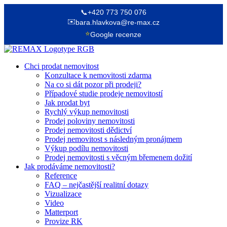
📞
+420 773 750 076
✉️
bara.hlavkova@re-max.cz
⭐
Google recenze
Chci prodat nemovitost
Konzultace k nemovitosti zdarma
Na co si dát pozor při prodeji?
Případové studie prodeje nemovitostí
Jak prodat byt
Rychlý výkup nemovitosti
Prodej poloviny nemovitosti
Prodej nemovitosti dědictví
Prodej nemovitost s následným pronájmem
Výkup podílu nemovitosti
Prodej nemovitosti s věcným břemenem dožití
Jak prodáváme nemovitosti?
Reference
FAQ – nejčastější realitní dotazy
Vizualizace
Video
Matterport
Provize RK