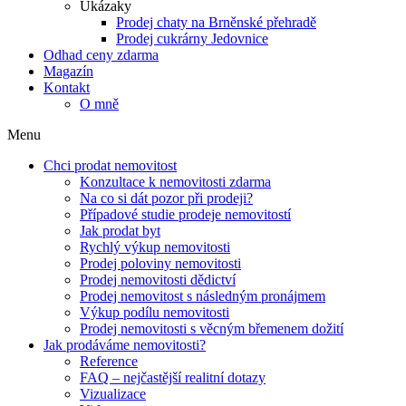
Ukázaky
Prodej chaty na Brněnské přehradě
Prodej cukrárny Jedovnice
Odhad ceny zdarma
Magazín
Kontakt
O mně
Menu
Chci prodat nemovitost
Konzultace k nemovitosti zdarma
Na co si dát pozor při prodeji?
Případové studie prodeje nemovitostí
Jak prodat byt
Rychlý výkup nemovitosti
Prodej poloviny nemovitosti
Prodej nemovitosti dědictví
Prodej nemovitost s následným pronájmem
Výkup podílu nemovitosti
Prodej nemovitosti s věcným břemenem dožití
Jak prodáváme nemovitosti?
Reference
FAQ – nejčastější realitní dotazy
Vizualizace