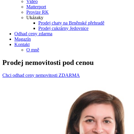
Video
Matterport
Provize RK
Ukázaky
Prodej chaty na Brněnské přehradě
Prodej cukrárny Jedovnice
Odhad ceny zdarma
Magazín
Kontakt
O mně
Prodej nemovitosti
pod cenou
Chci odhad ceny nemovitosti ZDARMA