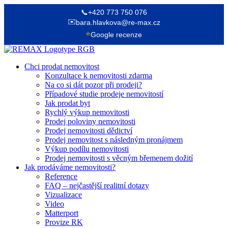
📞
+420 773 750 076
✉️
bara.hlavkova@re-max.cz
⭐
Google recenze
Chci prodat nemovitost
Konzultace k nemovitosti zdarma
Na co si dát pozor při prodeji?
Případové studie prodeje nemovitostí
Jak prodat byt
Rychlý výkup nemovitosti
Prodej poloviny nemovitosti
Prodej nemovitosti dědictví
Prodej nemovitost s následným pronájmem
Výkup podílu nemovitosti
Prodej nemovitosti s věcným břemenem dožití
Jak prodáváme nemovitosti?
Reference
FAQ – nejčastější realitní dotazy
Vizualizace
Video
Matterport
Provize RK