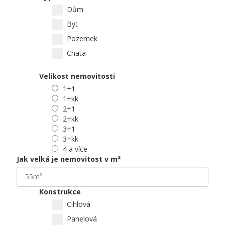
Dům
Byt
Pozemek
Chata
Velikost nemovitosti
1+1
1+kk
2+1
2+kk
3+1
3+kk
4 a více
Jak velká je nemovitost v m²
Konstrukce
Cihlová
Panelová