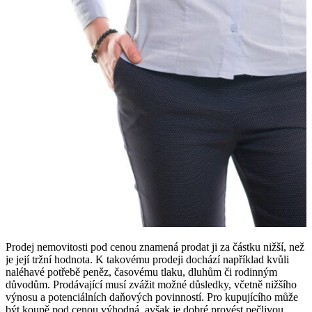
Prodej nemovitosti pod cenou znamená prodat ji za částku nižší, než
je její tržní hodnota. K takovému prodeji dochází například kvůli
naléhavé potřebě peněz, časovému tlaku, dluhům či rodinným
důvodům. Prodávající musí zvážit možné důsledky, včetně nižšího
výnosu a potenciálních daňových povinností. Pro kupujícího může
být koupě pod cenou výhodná, avšak je dobré provést pečlivou