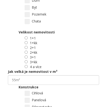
Dům
Byt
Pozemek
Chata
Velikost nemovitosti
1+1
1+kk
2+1
2+kk
3+1
3+kk
4 a více
Jak velká je nemovitost v m²
Konstrukce
Cihlová
Panelová
Dřevostavba