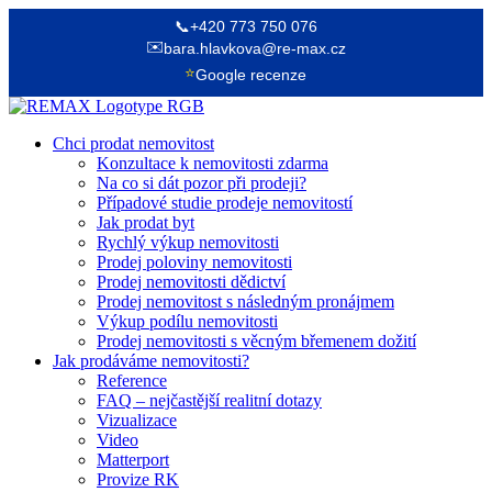
📞
+420 773 750 076
✉️
bara.hlavkova@re-max.cz
⭐
Google recenze
Chci prodat nemovitost
Konzultace k nemovitosti zdarma
Na co si dát pozor při prodeji?
Případové studie prodeje nemovitostí
Jak prodat byt
Rychlý výkup nemovitosti
Prodej poloviny nemovitosti
Prodej nemovitosti dědictví
Prodej nemovitost s následným pronájmem
Výkup podílu nemovitosti
Prodej nemovitosti s věcným břemenem dožití
Jak prodáváme nemovitosti?
Reference
FAQ – nejčastější realitní dotazy
Vizualizace
Video
Matterport
Provize RK