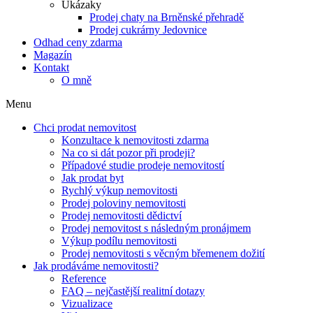
Ukázaky
Prodej chaty na Brněnské přehradě
Prodej cukrárny Jedovnice
Odhad ceny zdarma
Magazín
Kontakt
O mně
Menu
Chci prodat nemovitost
Konzultace k nemovitosti zdarma
Na co si dát pozor při prodeji?
Případové studie prodeje nemovitostí
Jak prodat byt
Rychlý výkup nemovitosti
Prodej poloviny nemovitosti
Prodej nemovitosti dědictví
Prodej nemovitost s následným pronájmem
Výkup podílu nemovitosti
Prodej nemovitosti s věcným břemenem dožití
Jak prodáváme nemovitosti?
Reference
FAQ – nejčastější realitní dotazy
Vizualizace