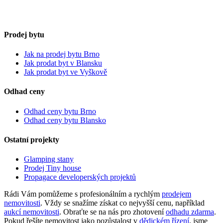
Prodej bytu
Jak na prodej bytu Brno
Jak prodat byt v Blansku
Jak prodat byt ve Vyškově
Odhad ceny
Odhad ceny bytu Brno
Odhad ceny bytu Blansko
Ostatní projekty
Glamping stany
Prodej Tiny house
Propagace developerských projektů
Rádi Vám pomůžeme s profesionálním a rychlým
prodejem
nemovitosti
. Vždy se snažíme získat co nejvyšší cenu, například
aukcí nemovitosti
. Obraťte se na nás pro zhotovení
odhadu zdarma
.
Pokud řešíte nemovitost jako pozůstalost v
dědickém řízení
, jsme