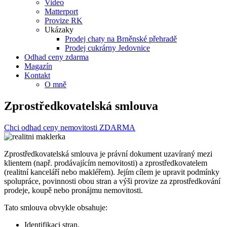
Video
Matterport
Provize RK
Ukázaky
Prodej chaty na Brněnské přehradě
Prodej cukrárny Jedovnice
Odhad ceny zdarma
Magazín
Kontakt
O mně
Zprostředkovatelská smlouva
Chci odhad ceny nemovitosti ZDARMA
Zprostředkovatelská smlouva je právní dokument uzavíraný mezi
klientem (např. prodávajícím nemovitosti) a zprostředkovatelem
(realitní kanceláří nebo makléřem). Jejím cílem je upravit podmínky
spolupráce, povinnosti obou stran a výši provize za zprostředkování
prodeje, koupě nebo pronájmu nemovitosti.
Tato smlouva obvykle obsahuje:
Identifikaci stran.